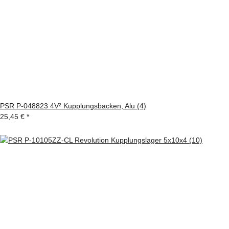
PSR P-048823 4V² Kupplungsbacken, Alu (4)
25,45 €
*