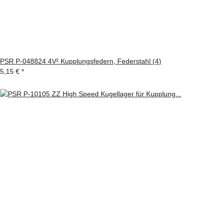
PSR P-048824 4V² Kupplungsfedern, Federstahl (4)
5,15 €
*