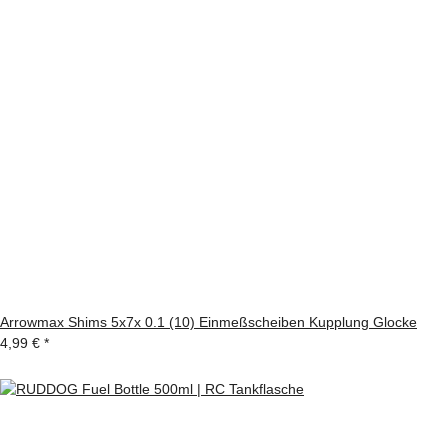
Arrowmax Shims 5x7x 0.1 (10) Einmeßscheiben Kupplung Glocke
4,99 €
*