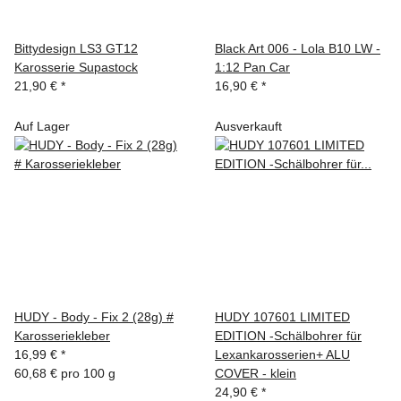
Bittydesign LS3 GT12
Black Art 006 - Lola B10 LW -
Karosserie Supastock
1:12 Pan Car
21,90 €
*
16,90 €
*
Auf Lager
Ausverkauft
HUDY - Body - Fix 2 (28g) #
HUDY 107601 LIMITED
Karosseriekleber
EDITION -Schälbohrer für
16,99 €
*
Lexankarosserien+ ALU
60,68 € pro 100 g
COVER - klein
24,90 €
*