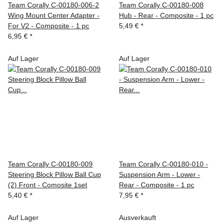
Team Corally C-00180-006-2
Team Corally C-00180-008
Wing Mount Center Adapter -
Hub - Rear - Composite - 1 pc
For V2 - Composite - 1 pc
5,49 €
*
6,95 €
*
Auf Lager
Auf Lager
Team Corally C-00180-009
Team Corally C-00180-010 -
Steering Block Pillow Ball Cup
Suspension Arm - Lower -
(2) Front - Comosite 1set
Rear - Composite - 1 pc
5,40 €
*
7,95 €
*
Auf Lager
Ausverkauft