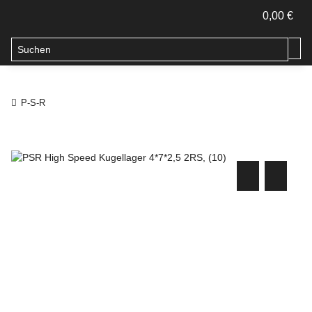
0,00 €
P-S-R